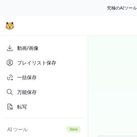
究極のAIツー
動画/画像
プレイリスト保存
一括保存
万能保存
転写
AI ツール
New